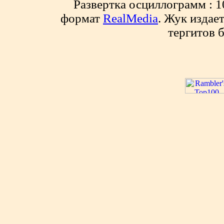
Развертка осциллограмм : 10
формат
RealMedia
. Жук издае
тергитов 