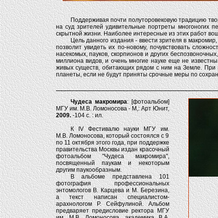
Поддерживая почти полуторовековую традицию твор
на суд зрителей удивительные портреты многоногих п
скрытной жизни. Наиболее интересные из этих работ вошл
Цель данного издания - ввести зрителя в макромир,
позволит увидеть их по-новому, почувствовать сложнос
насекомых, пауков, скорпионов и других беспозвоночны
миллиона видов, и очень многие науке еще не известны.
живых существ, обитающих рядом с ним на Земле. При э
планеты, если не будут приняты срочные меры по сохран
Чудеса макромира
: [фотоальбом]
МГУ им. М.В. Ломоносова - М,: Арт Юнит,
2009.
-104 с. : ил.
К IV Фестивалю науки МГУ им.
М.В. Ломоносова, который состоялся с 9
по 11 октября этого года, при поддержке
правительства Москвы издан красочный
фотоальбом "Чудеса макромира",
посвященный паукам и некоторым
другим паукообразным.
В альбоме представлена 101
фотография профессиональных
энтомологов В. Карцева и М. Березина,
а текст написан специалистом-
арахнологом Р. Сейфулиной. Альбом
предваряет предисловие ректора МГУ
им. М.В. Ломоносова, академика В.А.